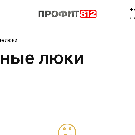
+7
op
ые люки
ные люки